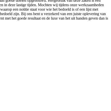
 aan goede doelen opgebouwd. Hergebruik van deze zaken is een
ben in deze lastige tijden. Mochten wij tijdens onze werkzaamheden
aarop een notitie staat voor wie het bedoeld is of een lijst met
doeld zijn. Bij ons bent u verzekerd van een juiste oplevering van
t met het goede resultaat en de luxe van het uit handen geven dan is