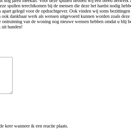
wat nog jaren meekan. Voor deze spullen hebben wij een breed netwerk
 deze spullen terechtkomen bij de mensen die deze het hardst nodig heb
s apart gelegd voor de opdrachtgever. Ook vinden wij soms bezittingen w
an ook dankbaar werk als wensen uitgevoerd kunnen worden zoals deze be
de ontruiming van de woning nog nieuwe wensen hebben omdat u blij ben
 uit handen!
e keer wanneer ik een reactie plaats.