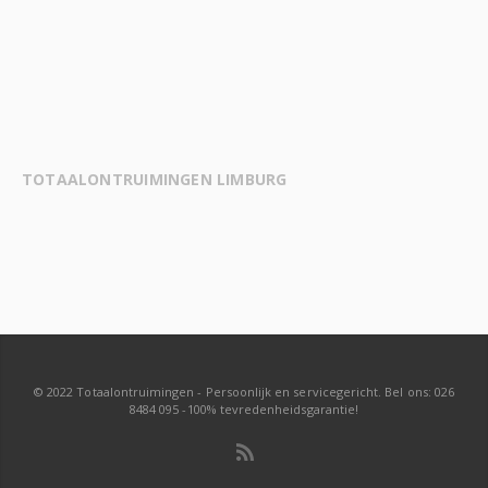
TOTAALONTRUIMINGEN LIMBURG
© 2022 Totaalontruimingen - Persoonlijk en servicegericht. Bel ons: 026
8484 095 -100% tevredenheidsgarantie!