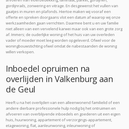
afvoeren van vloerbedekking, laminaat, parket, gordijnen,
gordijnrails, zonwering en vitrage. En desgewenst het vullen van
gaatjes in muren en plafonds. Hiertoe maken wij vooraf een
offerte en spreken doorgaans vlot een datum af waarop wij onze
werkzaamheden gaan verrichten. Daarmee bent u en uw familie
niet alleen van een vervelend karwei maar ook van een grote zorg
af. Immers; de ouderlijke woning of het huis van uw overleden
vader of moeder moet leeg worden opgeleverd. Ofwel voor de
woningbouwstichting ofwel omdat de nabestaanden de woning
willen verkopen.
Inboedel opruimen na
overlijden in Valkenburg aan
de Geul
Heeft u na het overlijden van een alleenwonend familielid of een
andere dierbare professionele hulp nodig bij het ontruimen en
afvoeren van overblijvende inboedels en goederen uit een eigen
huis, huurwoning, appartement of verzorgings-appartement,
etagewoning, flat, aanleunwoning, inleunwoning of